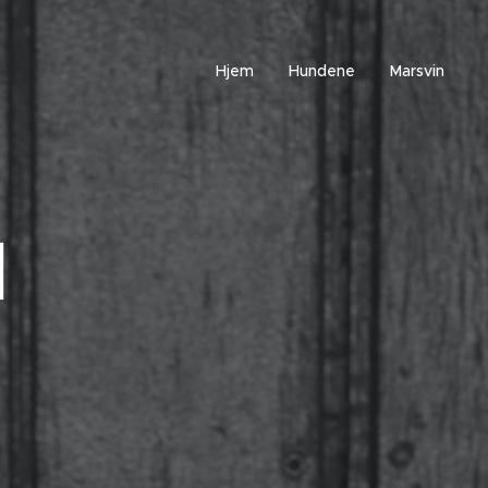
Hjem
Hundene
Marsvin
1