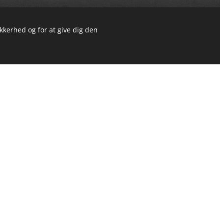
ikkerhed og for at give dig den
Tux'N Style's Glow N Envy
Patella :