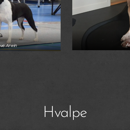
A
ove Arwin
Hvalpe