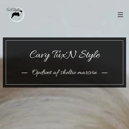
Cavy Tux'N Style
Opdræt af sheltie marsvin