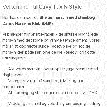
Velkommen til
Cavy Tux'N Style
🐹✨
Sheltie marsvin med stambog i
Her hos os finder du
Dansk Marsvine Klub (DMK)
.
Vi brænder for Sheltie-racen – de smukke langhårede
marsvin med det rolige og venlige temperament. Vores
mål er at opdrætte sunde, racetypiske og sociale
marsvin, der både kan blive dejlige kæledyr og flotte
udstillingsdyr.
✅ Alle vores marsvin vokser op i trygge rammer med
daglig kontakt.
✅ Vi lægger vægt på sundhed, trivsel og godt
temperament.
✅ Afstamning og stambøger er altid i orden via DMK.
🌿 Vi deler gerne råd og vejledning om pasning, fodring